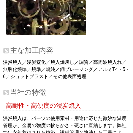
主な加工内容
浸炭焼入／浸炭窒化／焼入焼戻し／調質／高周波焼入れ／
無酸化焼準／焼準／焼純／銅ブレージング／アルミT4・5・
6／ショットブラスト／その他表面処理
当社の特徴
高耐性・高硬度の浸炭焼入
浸炭焼入は、パーツの使用素材・用途に応じた微妙な温度
管理が、金属の強度の軟らかさ・硬さに直結します。弊社
では永年蓄積された技術、設備管理と熟練した工員によ