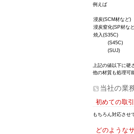
例えば
浸炭(SCM材など)
浸炭窒化(SP材など
焼入(S35C)
(S45C)
(SUJ)
上記の値以下に硬
他の材質も処理可
当社の業
初めての取
もちろん対応させ
どのような