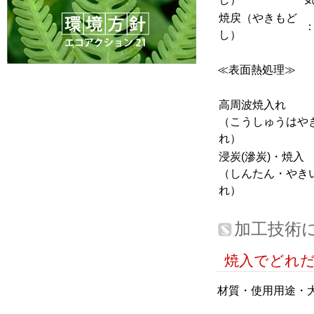
焼戻（やきもど
し）
≪表面熱処理≫
高周波焼入れ
（こうしゅうはや
れ）
浸炭(滲炭)・焼入
（しんたん・やき
れ）
加工技術
焼入でどれ
材質・使用用途・