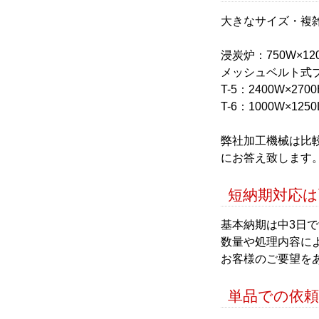
大きなサイズ・複
浸炭炉：750W×120
メッシュベルト式ブ
T-5：2400W×2700
T-6：1000W×1250
弊社加工機械は比
にお答え致します
短納期対応
基本納期は中3日
数量や処理内容に
お客様のご要望を
単品での依