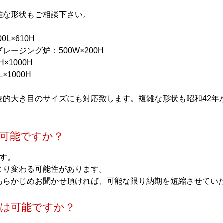
雑な形状もご相談下さい。
0L×610H
レージング炉：500W×200H
H×1000H
L×1000H
較的大き目のサイズにも対応致します。複雑な形状も昭和42年
。
は可能ですか？
です。
より変わる可能性があります。
あらかじめお聞かせ頂ければ、可能な限り納期を短縮させてい
頼は可能ですか？