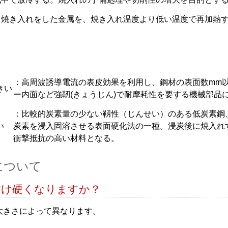
：焼き入れをした金属を、焼き入れ温度より低い温度で再加熱
：高周波誘導電流の表皮効果を利用し、鋼材の表面数mm
きい
ー内面など強靭(きょうじん)で耐摩耗性を要する機械部品
：比較的炭素量の少ない靱性（じんせい）のある低炭素鋼、
い
炭素を浸入固溶させる表面硬化法の一種。浸炭後に焼入れ
衝撃抵抗の高い材料となる。
について
だけ硬くなりますか？
大きさによって異なります。