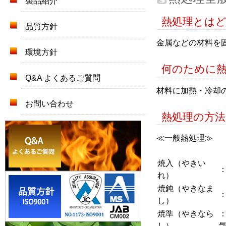
製品紹介
熱処理とは
品質方針
金属などの材料を
環境方針
何のために
Q&A よくあるご質問
材料に加熱・冷却
お問い合わせ
熱処理の方
≪一般熱処理≫
焼入（やきい
れ）
焼鈍（やきなま
し）
焼準（やきなら
し）